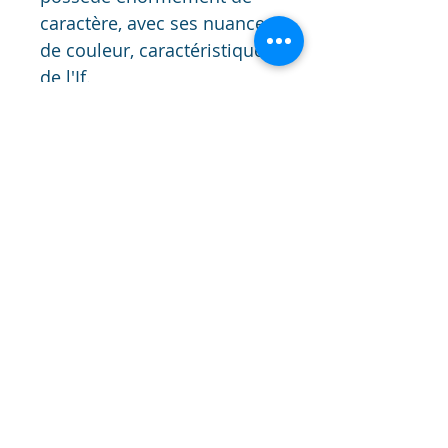
caractère, avec ses nuances 
de couleur, caractéristique 
de l'If.
Mais également,  son bois 
raconte une histoire, avec 
des traces de xylophages, 
des fentes, des blessures...
Finition huilée
latourneriedesherissons@orange.fr
© 2023 par La Tournerie des Herissons. Créé avec
Wix.com